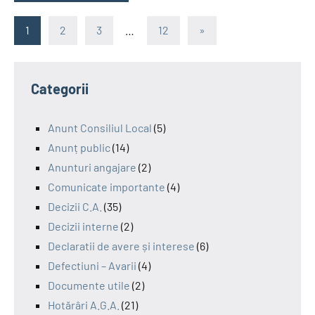
Posts
Next
1
2
3
…
12
»
Posts
pagination
Categorii
Anunt Consiliul Local
(5)
Anunț public
(14)
Anunturi angajare
(2)
Comunicate importante
(4)
Decizii C.A.
(35)
Decizii interne
(2)
Declaratii de avere și interese
(6)
Defectiuni – Avarii
(4)
Documente utile
(2)
Hotărâri A.G.A.
(21)