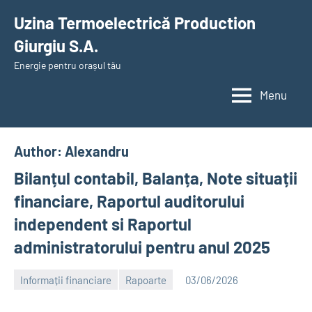
Skip
Uzina Termoelectrică Production
to
Giurgiu S.A.
content
Energie pentru orașul tău
Menu
Author:
Alexandru
Bilanțul contabil, Balanța, Note situații
financiare, Raportul auditorului
independent si Raportul
administratorului pentru anul 2025
Informații financiare
Rapoarte
03/06/2026
Alexandru