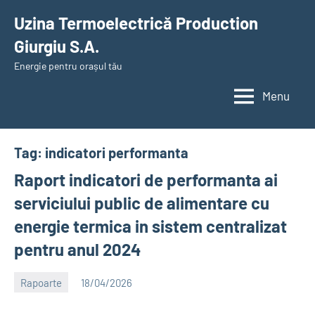
Skip
Uzina Termoelectrică Production
to
Giurgiu S.A.
content
Energie pentru orașul tău
Menu
Tag:
indicatori performanta
Raport indicatori de performanta ai
serviciului public de alimentare cu
energie termica in sistem centralizat
pentru anul 2024
Rapoarte
18/04/2026
Alexandru