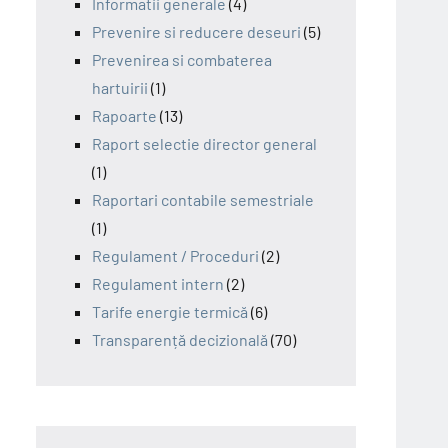
Informatii generale
(4)
Prevenire si reducere deseuri
(5)
Prevenirea si combaterea
hartuirii
(1)
Rapoarte
(13)
Raport selectie director general
(1)
Raportari contabile semestriale
(1)
Regulament / Proceduri
(2)
Regulament intern
(2)
Tarife energie termică
(6)
Transparență decizională
(70)