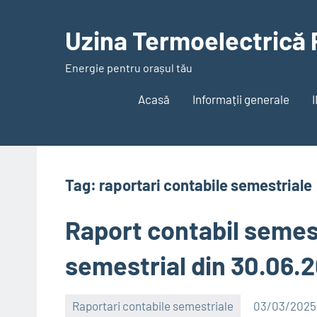
Skip
to
Uzina Termoelectrică 
content
Energie pentru orașul tău
Acasă
Informații generale
Tag:
raportari contabile semestriale
Raport contabil semest
semestrial din 30.06.
Raportari contabile semestriale
03/03/2025
Alexandru