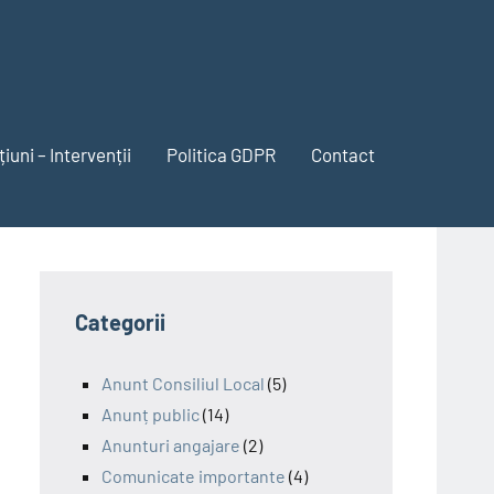
iuni – Intervenții
Politica GDPR
Contact
Categorii
Anunt Consiliul Local
(5)
Anunț public
(14)
Anunturi angajare
(2)
Comunicate importante
(4)