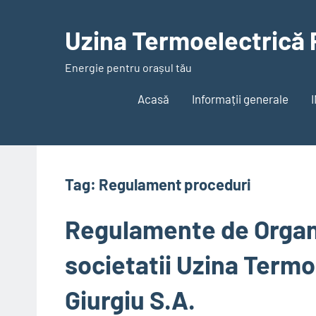
Skip
to
Uzina Termoelectrică 
content
Energie pentru orașul tău
Acasă
Informații generale
Tag:
Regulament proceduri
Regulamente de Organi
societatii Uzina Term
Giurgiu S.A.