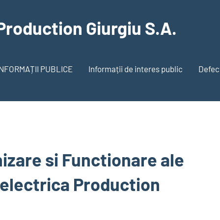
Production Giurgiu S.A.
INFORMAȚII PUBLICE
Informații de interes public
Defecț
zare si Functionare ale
oelectrica Production