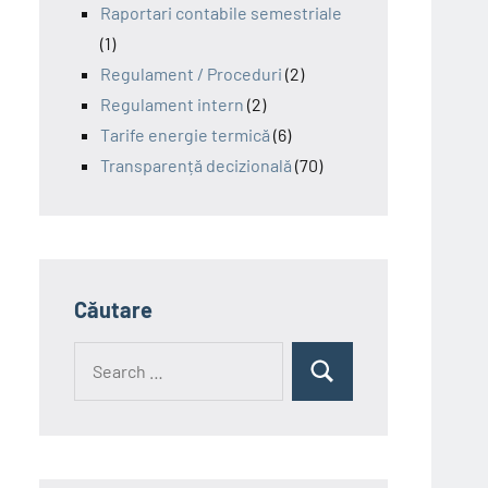
Raportari contabile semestriale
(1)
Regulament / Proceduri
(2)
Regulament intern
(2)
Tarife energie termică
(6)
Transparență decizională
(70)
Căutare
Search
Search
for: