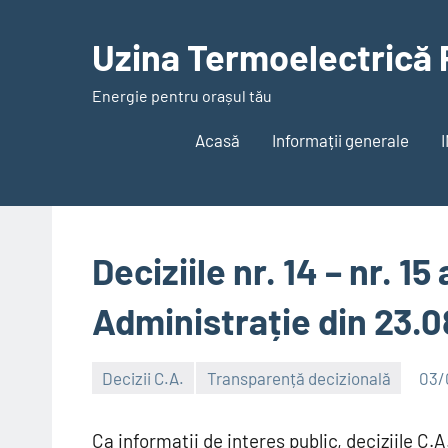
Skip
to
Uzina Termoelectrică 
content
Energie pentru orașul tău
Acasă
Informații generale
Deciziile nr. 14 – nr. 15
Administrație din 23.
Decizii C.A.
Transparență decizională
03/
Alexandru
Ca informații de interes public, deciziile C.