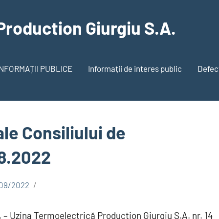
Production Giurgiu S.A.
INFORMAȚII PUBLICE
Informații de interes public
Defecț
 ale Consiliului de
08.2022
09/2022
A. – Uzina Termoelectrică Production Giurgiu S.A. nr. 14