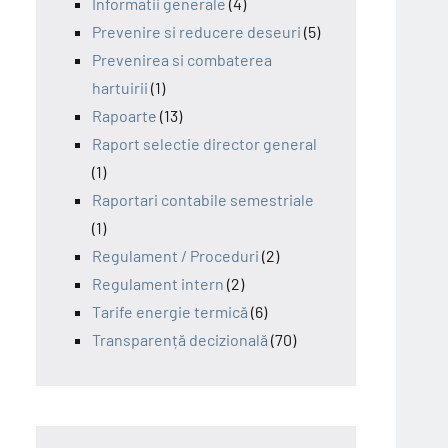
Informatii generale
(4)
Prevenire si reducere deseuri
(5)
Prevenirea si combaterea
hartuirii
(1)
Rapoarte
(13)
Raport selectie director general
(1)
Raportari contabile semestriale
(1)
Regulament / Proceduri
(2)
Regulament intern
(2)
Tarife energie termică
(6)
Transparență decizională
(70)