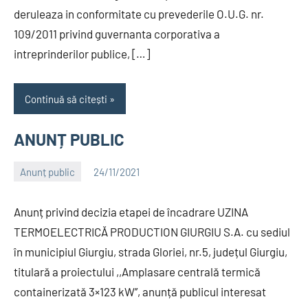
deruleaza in conformitate cu prevederile O.U.G. nr.
109/2011 privind guvernanta corporativa a
intreprinderilor publice, […]
Continuă să citești
ANUNȚ PUBLIC
Anunț public
24/11/2021
Alexandru
Anunț privind decizia etapei de încadrare UZINA
TERMOELECTRICĂ PRODUCTION GIURGIU S.A. cu sediul
în municipiul Giurgiu, strada Gloriei, nr.5, județul Giurgiu,
titulară a proiectului ,,Amplasare centrală termică
containerizată 3×123 kW’’, anunță publicul interesat