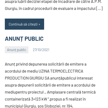
asupra luării deciziei etapei de încadrare de către A.P.M.
Giurgiu, în cadrul procedurii de evaluare a impactului […]
Continuă să citești
ANUNȚ PUBLIC
Anunț public
27/10/2021
Alexandru
Anunț privind depunerea solicitării de emitere a
acordului de mediu UZINA TERMOELECTRICA
PRODUCTION GIURGIU SA anunțăpublicul interesat
asupra depunerii solicitării de emitere a acordului de
mediupentru proiectul ,, Amplasare centrală termică
containerizată 3×123 kW ’’,propus a fi realizat în
municipiul Giurgiu, șos Sloboziei, nr.194,