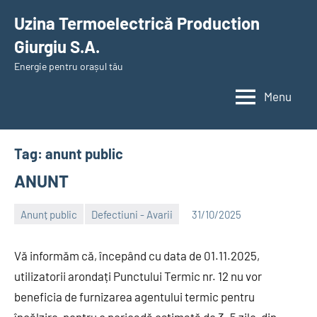
Skip
Uzina Termoelectrică Production
to
Giurgiu S.A.
content
Energie pentru orașul tău
Menu
Tag:
anunt public
ANUNT
Anunț public
Defectiuni - Avarii
31/10/2025
Alexandru
Vă informăm că, începând cu data de 01.11.2025,
utilizatorii arondați Punctului Termic nr. 12 nu vor
beneficia de furnizarea agentului termic pentru