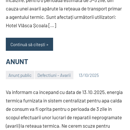
încălzire, pentru o perioadă estimată de 3–5 zile, din
cauza unei avarii apărute la rețeaua de transport primar
a agentului termic. Sunt afectați următorii utilizatori:
Hotel Vlăsca Școala […]
Continuă să citești
ANUNT
Anunț public
Defectiuni - Avarii
13/10/2025
Alexandru
Va informam ca incepand cu data de 13.10.2025, energia
termica furnizata in sistem centralizat pentru apa calda
de consum va fi oprita pentru o perioada de 3 zile in
scopul efectuarii unor lucrari de reparatii neprogramate
(avarii) la reteaua termica. Ne cerem scuze pentru