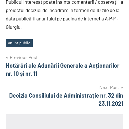
Publicul interesat poate înainta comentarii / observații la
proiectul deciziei de încadrare în termen de 10 zile de la
data publicării anunțului pe pagina de internet a A.P.M.
Giurgiu.
anunt public
Tags
Post
Previous Post
Hotărâri ale Adunării Generale a Acționarilor
navigation
nr. 10 și nr. 11
Next Post
Decizia Consiliului de Administrație nr. 32 din
23.11.2021