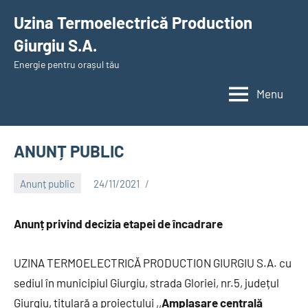
Skip
Uzina Termoelectrică Production
to
Giurgiu S.A.
content
Energie pentru orașul tău
Menu
ANUNȚ PUBLIC
Anunț public
24/11/2021
Alexandru
Anunț privind decizia etapei de încadrare
UZINA TERMOELECTRICĂ PRODUCTION GIURGIU S.A. cu
sediul în municipiul Giurgiu, strada Gloriei, nr.5, județul
Giurgiu, titulară a proiectului ,,
Amplasare centrală