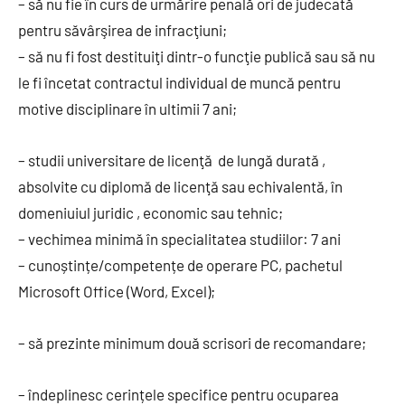
– să nu fie în curs de urmărire penală ori de judecată
pentru săvârşirea de infracţiuni;
– să nu fi fost destituiţi dintr-o funcţie publică sau să nu
le fi încetat contractul individual de muncă pentru
motive disciplinare în ultimii 7 ani;
– studii universitare de licenţă de lungă durată ,
absolvite cu diplomă de licenţă sau echivalentă, în
domeniuiul juridic , economic sau tehnic;
– vechimea minimă în specialitatea studiilor: 7 ani
– cunoștințe/competențe de operare PC, pachetul
Microsoft Office (Word, Excel);
– să prezinte minimum două scrisori de recomandare;
– îndeplinesc cerințele specifice pentru ocuparea