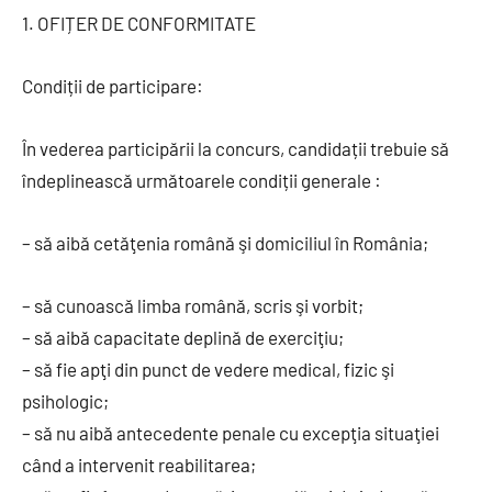
1. OFIȚER DE CONFORMITATE
Condiții de participare:
În vederea participării la concurs, candidații trebuie să
îndeplinească următoarele condiții generale :
– să aibă cetăţenia română şi domiciliul în România;
– să cunoască limba română, scris şi vorbit;
– să aibă capacitate deplină de exerciţiu;
– să fie apţi din punct de vedere medical, fizic şi
psihologic;
– să nu aibă antecedente penale cu excepţia situaţiei
când a intervenit reabilitarea;