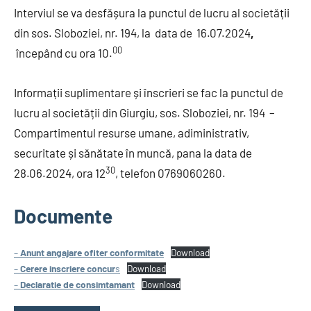
Interviul se va desfășura la punctul de lucru al societății
din sos. Sloboziei, nr. 194, la data de 16.07.2024
,
00
începând cu ora 10.
Informații suplimentare și înscrieri se fac la punctul de
lucru al societății din Giurgiu, sos. Sloboziei, nr. 194 –
Compartimentul resurse umane, adiministrativ,
securitate și sănătate în muncă, pana la data de
30
28.06.2024, ora 12
, telefon 0769060260.
Documente
–
Anunt angajare ofiter conformitate
Download
–
Cerere inscriere concur
s
Download
–
Declaratie de consimtamant
Download