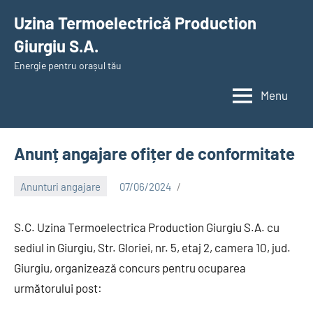
Skip
Uzina Termoelectrică Production
to
Giurgiu S.A.
content
Energie pentru orașul tău
Menu
Anunț angajare ofițer de conformitate
Anunturi angajare
07/06/2024
Alexandru
S.C. Uzina Termoelectrica Production Giurgiu S.A. cu
sediul in Giurgiu, Str. Gloriei, nr. 5, etaj 2, camera 10, jud.
Giurgiu, organizează concurs pentru ocuparea
următorului post: