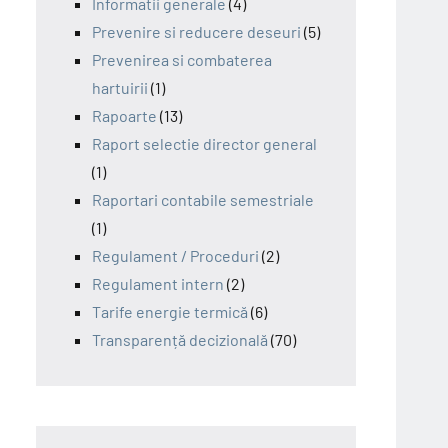
Informatii generale
(4)
Prevenire si reducere deseuri
(5)
Prevenirea si combaterea
hartuirii
(1)
Rapoarte
(13)
Raport selectie director general
(1)
Raportari contabile semestriale
(1)
Regulament / Proceduri
(2)
Regulament intern
(2)
Tarife energie termică
(6)
Transparență decizională
(70)