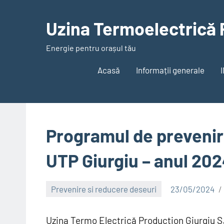
Skip
to
Uzina Termoelectrică 
content
Energie pentru orașul tău
Acasă
Informații generale
Programul de prevenire
UTP Giurgiu – anul 20
Prevenire si reducere deseuri
23/05/2024
Alexandru
Uzina Termo Electrică Production Giurgiu S.