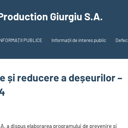
Production Giurgiu S.A.
INFORMAȚII PUBLICE
Informații de interes public
Defecț
 și reducere a deșeurilor –
24
A. a dispus elaborarea programului de prevenire și