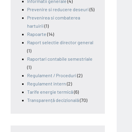
Informatii generale
(4)
Prevenire si reducere deseuri
(5)
Prevenirea si combaterea
hartuirii
(1)
Rapoarte
(14)
Raport selectie director general
(1)
Raportari contabile semestriale
(1)
Regulament / Proceduri
(2)
Regulament intern
(2)
Tarife energie termică
(6)
Transparență decizională
(70)