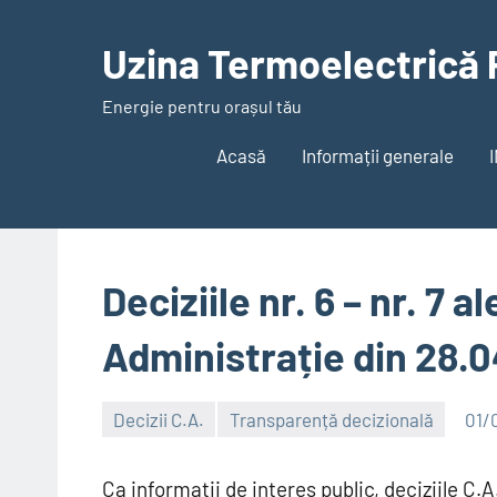
Skip
to
Uzina Termoelectrică 
content
Energie pentru orașul tău
Acasă
Informații generale
Deciziile nr. 6 – nr. 7 a
Administrație din 28.
Decizii C.A.
Transparență decizională
01/
Alexandru
Ca informații de interes public, deciziile C.