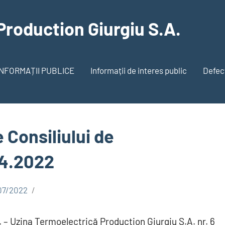
Production Giurgiu S.A.
INFORMAȚII PUBLICE
Informații de interes public
Defecț
le Consiliului de
04.2022
07/2022
A. – Uzina Termoelectrică Production Giurgiu S.A. nr. 6