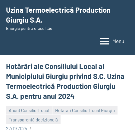
Skip
Uzina Termoelectrică Production
to
Giurgiu S.A.
content
Energie pentru orașul tău
Menu
Hotărâri ale Consiliului Local al
Municipiului Giurgiu privind S.C. Uzina
Termoelectrică Production Giurgiu
S.A. pentru anul 2024
Anunt Consiliul Local
Hotarari Consiliul Local Giurgiu
Transparență decizională
Alexandru
22/11/2024