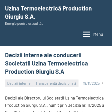
Skip
Uzina Termoelectrică Production
to
Giurgiu S.A.
content
Energie pentru orașul tău
Menu
Decizii interne ale conducerii
Societatii Uzina Termoelectrica
Production Giurgiu S.A
Decizii interne
Transparență decizională
19/11/2025
Alexandru
Decizii ale Directorului Societatii Uzina Termoelectrica
Production Giurgiu S.A., numit prin Decizia nr. 11/2025 a