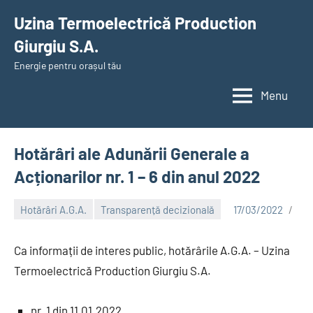
Skip
Uzina Termoelectrică Production
to
Giurgiu S.A.
content
Energie pentru orașul tău
Menu
Hotărâri ale Adunării Generale a
Acționarilor nr. 1 – 6 din anul 2022
Hotărâri A.G.A.
Transparență decizională
17/03/2022
Alexandru
Ca informații de interes public, hotărârile A.G.A. – Uzina
Termoelectrică Production Giurgiu S.A.
nr. 1 din 11.01.2022