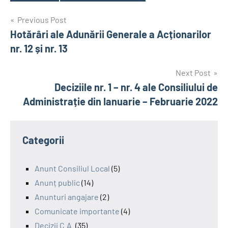
Tags
Post
Previous Post
Hotărâri ale Adunării Generale a Acționarilor
navigation
nr. 12 și nr. 13
Next Post
Deciziile nr. 1 – nr. 4 ale Consiliului de
Administrație din Ianuarie – Februarie 2022
Categorii
Anunt Consiliul Local
(5)
Anunț public
(14)
Anunturi angajare
(2)
Comunicate importante
(4)
Decizii C.A.
(35)